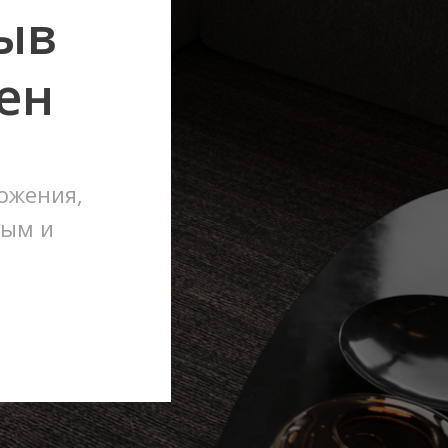
зыв
ен
ожения,
ным и